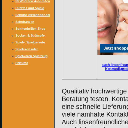
PKW Reifen Autoreifen
Sommerreifen
Puzzles und Spiele
Winterreifen
Versandhandel
Schuhe Versandhandel
Damenschuh,
Schulranzen
Schuhangebote
Sonnenbrillen Shop
preiswert
Socken & Strümpfe
Spiele, Spielgeraete
Spielekonsolen
Konsolen Spiele
Spielwaren Spielzeug
Versandhaus
Perfume
auch linsenfreu
Kosmetikprod
Qualitativ hochwertige
Beratung testen. Konta
eine schnelle Lieferun
viele namhafte Kontak
Auch linsenfreundlich